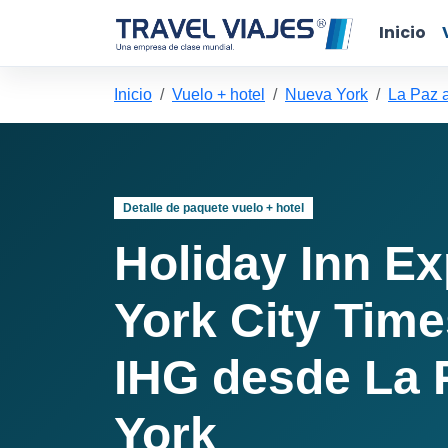
Inicio
Inicio
Vuelo + hotel
Nueva York
La Paz 
Detalle de paquete vuelo + hotel
Holiday Inn E
York City Tim
IHG desde La 
York