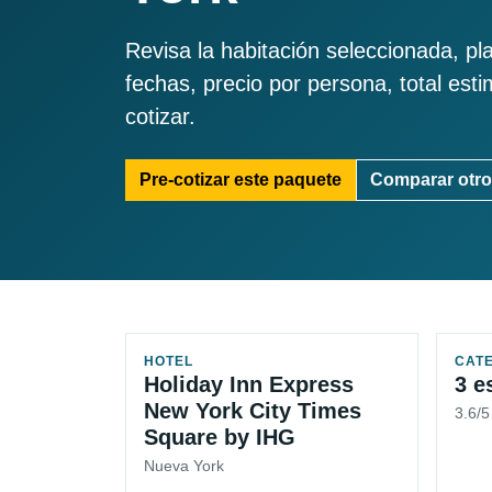
Revisa la habitación seleccionada, pl
fechas, precio por persona, total est
cotizar.
Pre-cotizar este paquete
Comparar otro
HOTEL
CAT
Holiday Inn Express
3 e
New York City Times
3.6/
Square by IHG
Nueva York