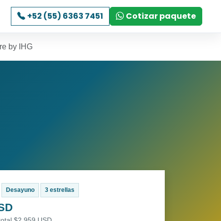
+52 (55) 6363 7451
Cotizar paquete
re by IHG
Desayuno
3 estrellas
USD
total $2,959 USD