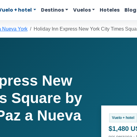
Vuelo + hotel
Destinos
Vuelos
Hoteles
Blog
a Nueva York
Holiday Inn Express New York City Times Squa
xpress New
es Square by
Paz a Nueva
Vuelo + hotel
$1,480 
por persona · 