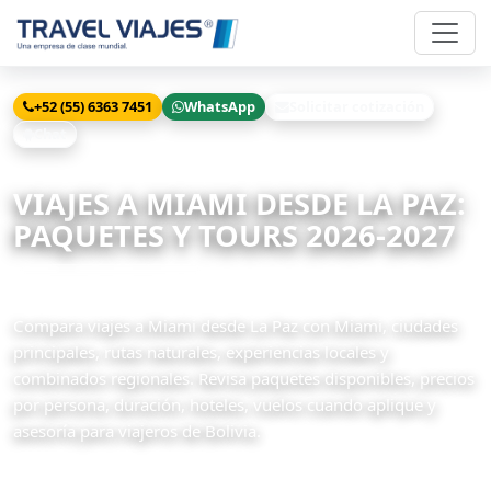
+52 (55) 6363 7451
WhatsApp
Solicitar cotización
Chat
Inicio
Viajes
Miami desde La Paz
VIAJES A MIAMI DESDE LA PAZ:
PAQUETES Y TOURS 2026-2027
1 paquetes disponibles
Compara viajes a Miami desde La Paz con Miami, ciudades
principales, rutas naturales, experiencias locales y
combinados regionales. Revisa paquetes disponibles, precios
por persona, duración, hoteles, vuelos cuando aplique y
asesoría para viajeros de Bolivia.