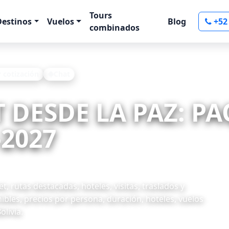
Tours
Destinos
Vuelos
Blog
+52
combinados
r cotización
Chat
T DESDE LA PAZ: P
-2027
, rutas destacadas, hoteles, visitas, traslados y
ibles, precios por persona, duración, hoteles, vuelos
olivia.