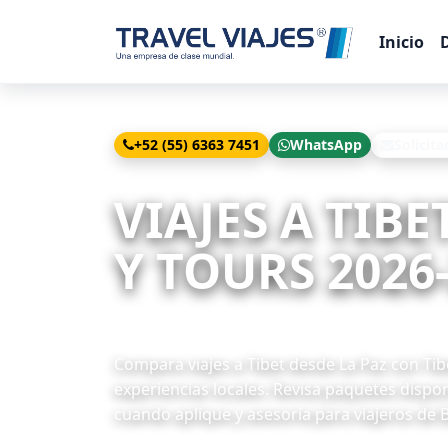
Inicio
+52 (55) 6363 7451
WhatsApp
Solicita
Inicio
Viajes
Tibet desde La Paz
VIAJES A TIBE
Y TOURS 2026
1 paquetes disponibles
Compara viajes a Tibet desde La Paz con Tibet
experiencias locales. Revisa paquetes dispon
cuando aplique y asesoría para viajeros de B