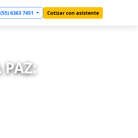
 (55) 6363 7451
Cotizar con asistente
 PAZ: