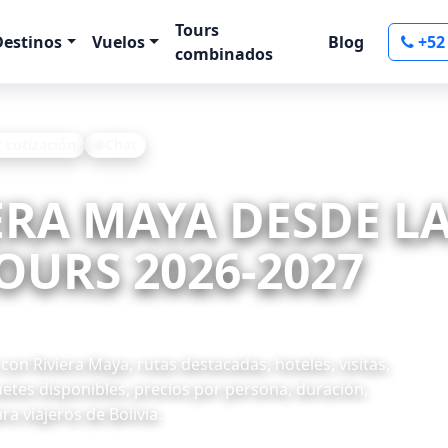
Tours
Destinos
Vuelos
Blog
+52
combinados
r cotización
Chat
IERA MAYA DESDE LA
OURS 2026-2027
on Riviera Maya, rutas destacadas, hoteles, visitas,
uetes disponibles, precios por persona, duración,
a viajeros de Bolivia.