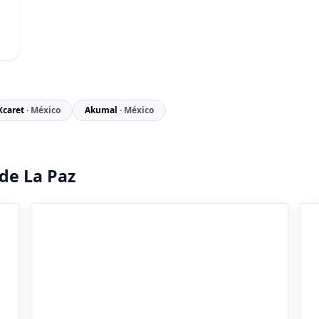
Xcaret
· México
Akumal
· México
de La Paz