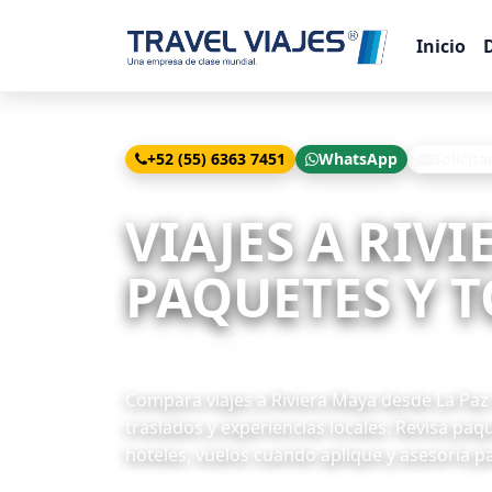
Inicio
+52 (55) 6363 7451
WhatsApp
Solicita
Inicio
Viajes
Riviera Maya desde La Paz
VIAJES A RIV
PAQUETES Y T
8 paquetes disponibles
Compara viajes a Riviera Maya desde La Paz c
traslados y experiencias locales. Revisa paq
hoteles, vuelos cuando aplique y asesoría par