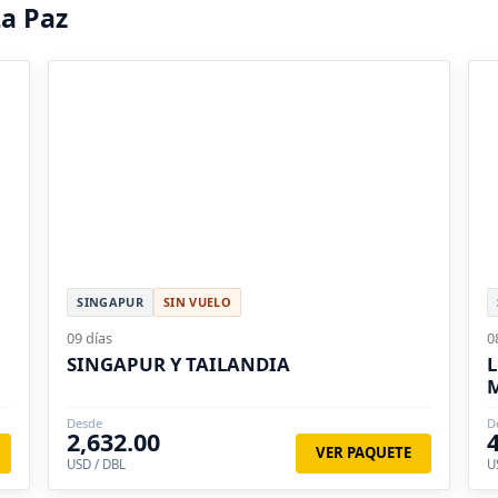
a Paz
SINGAPUR
SIN VUELO
09 días
0
SINGAPUR Y TAILANDIA
L
Desde
D
2,632.00
VER PAQUETE
USD / DBL
U