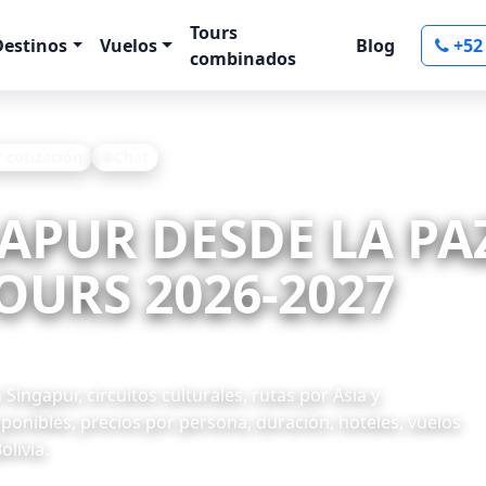
Tours
Destinos
Vuelos
Blog
+52
combinados
r cotización
Chat
GAPUR DESDE LA PA
OURS 2026-2027
ingapur, circuitos culturales, rutas por Asia y
onibles, precios por persona, duración, hoteles, vuelos
olivia.