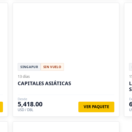
SINGAPUR
SIN VUELO
13 días
1
CAPITALES ASIÁTICAS
L
S
Desde
D
5,418.00
VER PAQUETE
USD / DBL
U