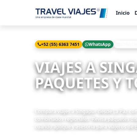
Inicio
+52 (55) 6363 7451
WhatsApp
Solicita
Inicio
Viajes
Singapur desde La Paz
VIAJES A SIN
PAQUETES Y T
8 paquetes disponibles
Compara viajes a Singapur desde La Paz con S
combinados regionales. Revisa paquetes disp
cuando aplique y asesoría para viajeros de B