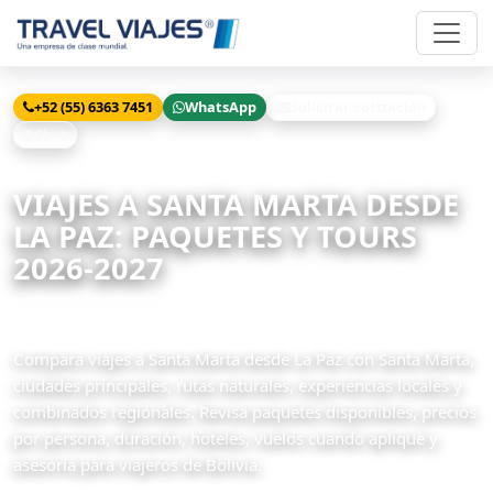
+52 (55) 6363 7451
WhatsApp
Solicitar cotización
Chat
Inicio
Viajes
Santa Marta desde La Paz
VIAJES A SANTA MARTA DESDE
LA PAZ: PAQUETES Y TOURS
2026-2027
3 paquetes disponibles
Compara viajes a Santa Marta desde La Paz con Santa Marta,
ciudades principales, rutas naturales, experiencias locales y
combinados regionales. Revisa paquetes disponibles, precios
por persona, duración, hoteles, vuelos cuando aplique y
asesoría para viajeros de Bolivia.