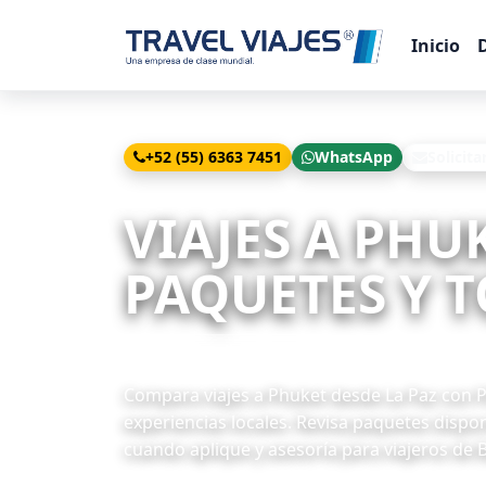
Inicio
+52 (55) 6363 7451
WhatsApp
Solicita
Inicio
Viajes
Phuket desde La Paz
VIAJES A PHU
PAQUETES Y T
6 paquetes disponibles
Compara viajes a Phuket desde La Paz con Phu
experiencias locales. Revisa paquetes dispon
cuando aplique y asesoría para viajeros de B