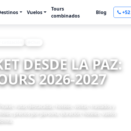
Tours
Destinos
Vuelos
Blog
+52
combinados
r cotización
Chat
KET DESDE LA PAZ:
OURS 2026-2027
ket, rutas destacadas, hoteles, visitas, traslados y
ibles, precios por persona, duración, hoteles, vuelos
olivia.