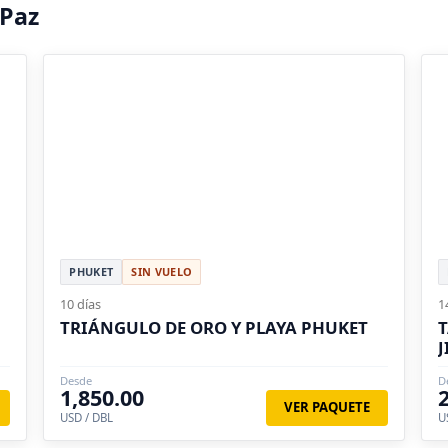
 Paz
PHUKET
SIN VUELO
10 días
1
TRIÁNGULO DE ORO Y PLAYA PHUKET
T
J
Desde
D
1,850.00
VER PAQUETE
USD / DBL
U