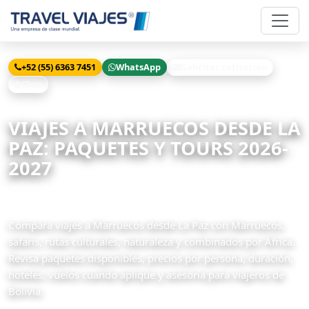
+52 (55) 6363 7451
WhatsApp
Solicitar cotización
Chat
Inicio
Viajes
Marruecos desde La Paz
VIAJES A MARRUECOS DESDE LA
PAZ: PAQUETES Y TOURS 2026-
2027
10 paquetes disponibles
Compara viajes a Marruecos desde La Paz con Marruecos,
safaris, rutas culturales, naturaleza y combinados por África.
Revisa paquetes disponibles, precios por persona, duración,
hoteles, vuelos cuando aplique y asesoría para viajeros de
Bolivia.