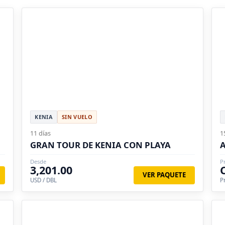
KENIA
SIN VUELO
11 días
1
GRAN TOUR DE KENIA CON PLAYA
A
Desde
P
3,201.00
VER PAQUETE
USD / DBL
P