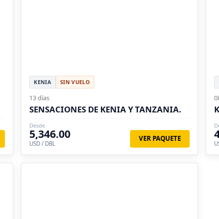
KENIA
SIN VUELO
13 días
0
SENSACIONES DE KENIA Y TANZANIA.
K
Desde
D
5,346.00
VER PAQUETE
USD / DBL
U