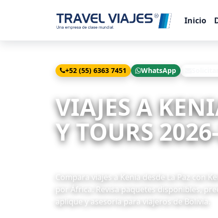
Inicio
+52 (55) 6363 7451
WhatsApp
Solicita
Inicio
Viajes
Kenia desde La Paz
VIAJES A KEN
Y TOURS 2026
8 paquetes disponibles
Compara viajes a Kenia desde La Paz con Ken
por África. Revisa paquetes disponibles, pr
aplique y asesoría para viajeros de Bolivia.