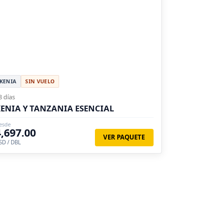
KENIA
SIN VUELO
8 días
ENIA Y TANZANIA ESENCIAL
esde
4,697.00
VER PAQUETE
SD / DBL