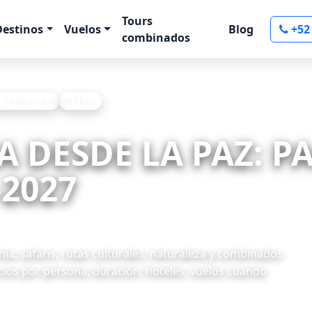
Tours
Destinos
Vuelos
Blog
+52
combinados
r cotización
Chat
IA DESDE LA PAZ: 
-2027
ia, safaris, rutas culturales, naturaleza y combinados
ecios por persona, duración, hoteles, vuelos cuando