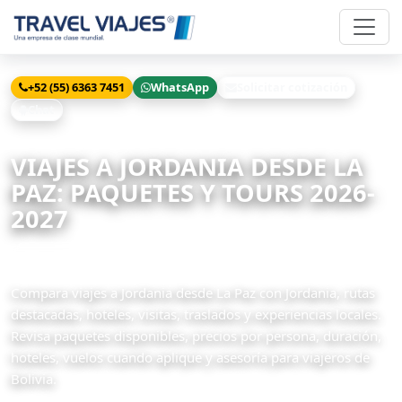
+52 (55) 6363 7451
WhatsApp
Solicitar cotización
Chat
Inicio
Viajes
Jordania desde La Paz
VIAJES A JORDANIA DESDE LA
PAZ: PAQUETES Y TOURS 2026-
2027
18 paquetes disponibles
Compara viajes a Jordania desde La Paz con Jordania, rutas
destacadas, hoteles, visitas, traslados y experiencias locales.
Revisa paquetes disponibles, precios por persona, duración,
hoteles, vuelos cuando aplique y asesoría para viajeros de
Bolivia.