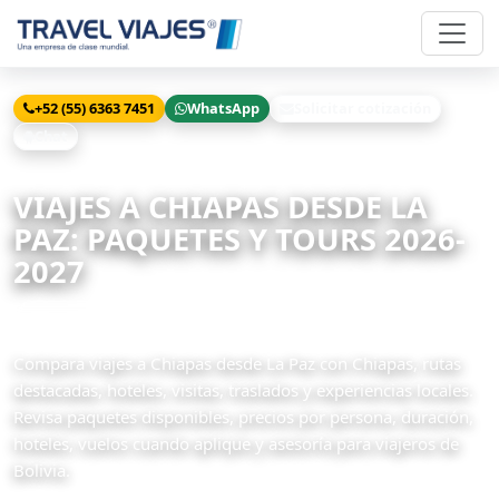
+52 (55) 6363 7451
WhatsApp
Solicitar cotización
Chat
Inicio
Viajes
Chiapas desde La Paz
VIAJES A CHIAPAS DESDE LA
PAZ: PAQUETES Y TOURS 2026-
2027
46 paquetes disponibles
Compara viajes a Chiapas desde La Paz con Chiapas, rutas
destacadas, hoteles, visitas, traslados y experiencias locales.
Revisa paquetes disponibles, precios por persona, duración,
hoteles, vuelos cuando aplique y asesoría para viajeros de
Bolivia.