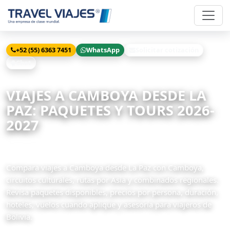
+52 (55) 6363 7451
WhatsApp
Solicitar cotización
Chat
Inicio
Viajes
Camboya desde La Paz
VIAJES A CAMBOYA DESDE LA
PAZ: PAQUETES Y TOURS 2026-
2027
4 paquetes disponibles
Compara viajes a Camboya desde La Paz con Camboya,
circuitos culturales, rutas por Asia y combinados regionales.
Revisa paquetes disponibles, precios por persona, duración,
hoteles, vuelos cuando aplique y asesoría para viajeros de
Bolivia.