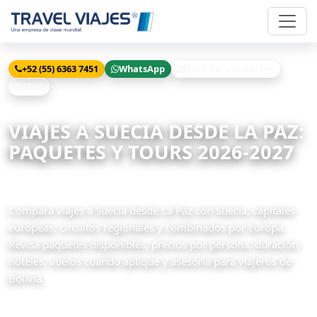
+52 (55) 6363 7451
WhatsApp
Solicitar cotización
Chat
Inicio
Viajes
Suecia desde La Paz
VIAJES A SUECIA DESDE LA PAZ:
PAQUETES Y TOURS 2026-2027
5 paquetes disponibles
Compara viajes a Suecia desde La Paz con Suecia, capitales
europeas, circuitos regionales y combinados por Europa.
Revisa paquetes disponibles, precios por persona, duración,
hoteles, vuelos cuando aplique y asesoría para viajeros de
Bolivia.