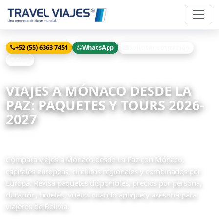
+52 (55) 6363 7451
WhatsApp
Solicitar cotización
Chat
Inicio
Viajes
Mónaco desde La Paz
VIAJES A MÓNACO DESDE LA
PAZ: PAQUETES Y TOURS 2026-
2027
2 paquetes disponibles
Compara viajes a Mónaco desde La Paz con Mónaco,
capitales europeas, circuitos regionales y combinados por
Europa. Revisa paquetes disponibles, precios por persona,
duración, hoteles, vuelos cuando aplique y asesoría para
viajeros de Bolivia.