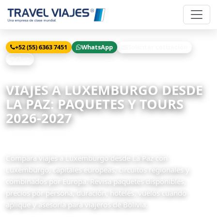
+52 (55) 6363 7451
WhatsApp
Solicitar cotización
Chat
Inicio
Viajes
Luxemburgo desde La Paz
VIAJES A LUXEMBURGO DESDE
LA PAZ: PAQUETES Y TOURS
2026-2027
1 paquetes disponibles
Compara viajes a Luxemburgo desde La Paz con
Luxemburgo, capitales europeas, circuitos regionales y
combinados por Europa. Revisa paquetes disponibles,
precios por persona, duración, hoteles, vuelos cuando
aplique y asesoría para viajeros de Bolivia.