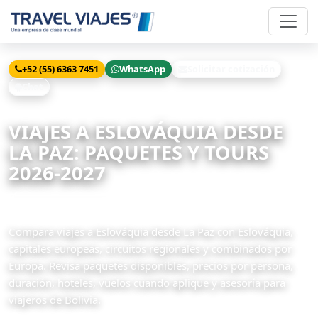
+52 (55) 6363 7451
WhatsApp
Solicitar cotización
Chat
Inicio
Viajes
Eslováquia desde La Paz
VIAJES A ESLOVÁQUIA DESDE
LA PAZ: PAQUETES Y TOURS
2026-2027
12 paquetes disponibles
Compara viajes a Eslováquia desde La Paz con Eslováquia,
capitales europeas, circuitos regionales y combinados por
Europa. Revisa paquetes disponibles, precios por persona,
duración, hoteles, vuelos cuando aplique y asesoría para
viajeros de Bolivia.