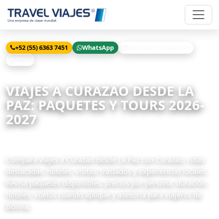
+52 (55) 6363 7451
WhatsApp
Solicitar cotización
Chat
Inicio
Viajes
Curazao desde La Paz
VIAJES A CURAZAO DESDE LA
PAZ: PAQUETES Y TOURS 2026-
2027
1 paquetes disponibles
Compara viajes a Curazao desde La Paz con Curazao, rutas
destacadas, hoteles, visitas, traslados y experiencias locales.
Revisa paquetes disponibles, precios por persona, duración,
hoteles, vuelos cuando aplique y asesoría para viajeros de
Bolivia.