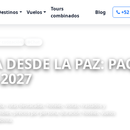
Tours
Destinos
Vuelos
Blog
+52
combinados
r cotización
Chat
A DESDE LA PAZ: P
-2027
 rutas destacadas, hoteles, visitas, traslados y
ibles, precios por persona, duración, hoteles, vuelos
olivia.