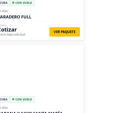
CUBA
CON VUELO
5 días
ARADERO FULL
recio
Cotizar
VER PAQUETE
recio bajo solicitud
CUBA
CON VUELO
5 días