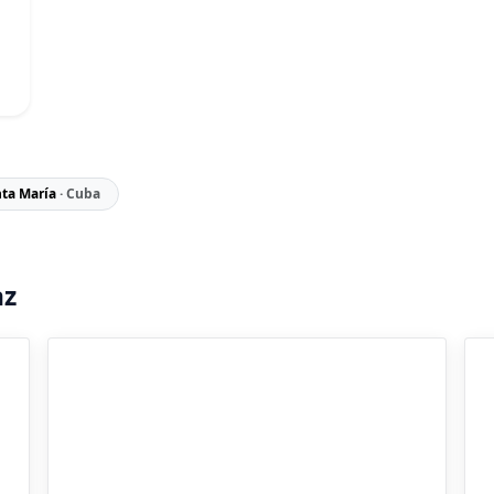
nta María
· Cuba
az