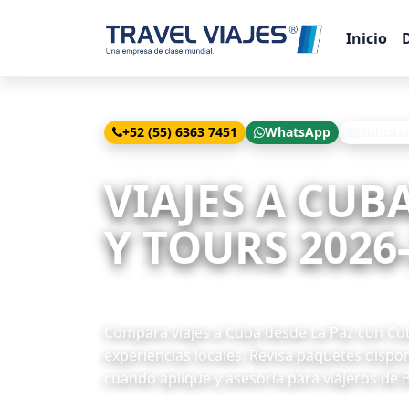
Inicio
+52 (55) 6363 7451
WhatsApp
Solicita
Inicio
Viajes
Cuba desde La Paz
VIAJES A CUB
Y TOURS 2026
23 paquetes disponibles
Compara viajes a Cuba desde La Paz con Cuba,
experiencias locales. Revisa paquetes dispon
cuando aplique y asesoría para viajeros de B