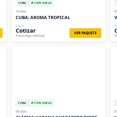
CUBA
CON VUELO
14 días
0
CUBA: AROMA TROPICAL
V
Precio
P
Cotizar
VER PAQUETE
Precio bajo solicitud
P
CUBA
CON VUELO
06 días
0