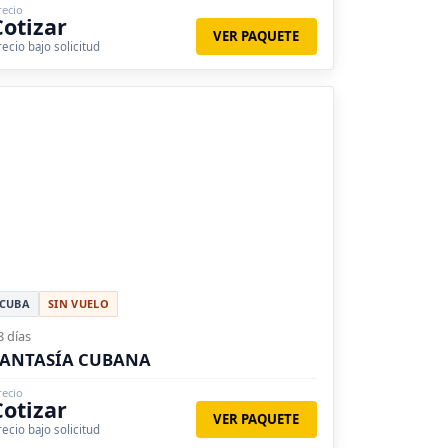
recio
Cotizar
VER PAQUETE
recio bajo solicitud
CUBA
SIN VUELO
8 días
FANTASÍA CUBANA
recio
Cotizar
VER PAQUETE
recio bajo solicitud