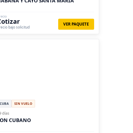
HABANA Y CAYO SANTA MARÍA
recio
Cotizar
VER PAQUETE
recio bajo solicitud
CUBA
SIN VUELO
9 días
SON CUBANO