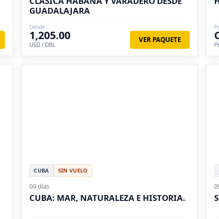
CLÁSICA HABANA Y VARADERO DESDE
GUADALAJARA
Desde
P
1,205.00
VER PAQUETE
USD / DBL
P
CUBA
SIN VUELO
09 días
0
CUBA: MAR, NATURALEZA E HISTORIA.