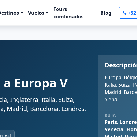
Tours
Destinos
Vuelos
Blog
+52
combinados
Descripció
Europa, Bélgic
 a Europa V
Italia, Suiza, 
Madrid, Barce
a, Inglaterra, Italia, Suiza,
Siena
ma, Madrid, Barcelona, Londres,
RUTA
París, Londre
Venecia, Flor
Grupal
Madrid, París