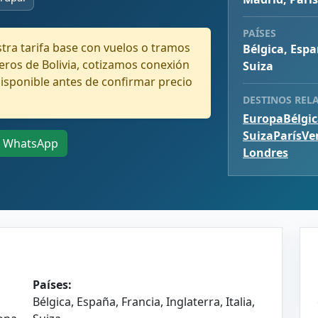
PAÍSES
ra tarifa base con vuelos o tramos
Bélgica, Espa
eros de Bolivia, cotizamos conexión
Suiza
disponible antes de confirmar precio
DESTINOS REL
Europa
Bélgi
Suiza
París
Ve
WhatsApp
Londres
Países:
Bélgica, España, Francia, Inglaterra, Italia,