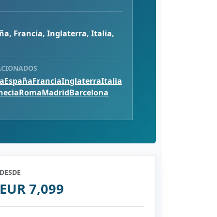
ña, Francia, Inglaterra, Italia,
ACIONADOS
ca
España
Francia
Inglaterra
Italia
necia
Roma
Madrid
Barcelona
DESDE
EUR 7,099