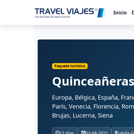
Inicio
Paquete turístico
Quinceañeras
Europa, Bélgica, España, Franci
París, Venecia, Florencia, Ro
Brujas, Lucerna, Siena
17 días
02-08-2022
Salida 