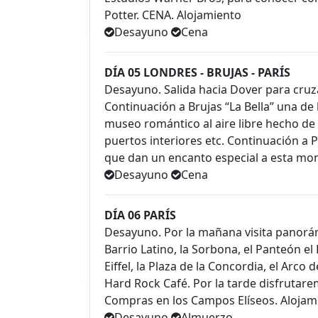
Potter. CENA. Alojamiento
Desayuno
Cena
DÍA 05 LONDRES - BRUJAS - PARÍS
Desayuno. Salida hacia Dover para cruzar
Continuación a Brujas “La Bella” una de
museo romántico al aire libre hecho de 
puertos interiores etc. Continuación a P
que dan un encanto especial a esta mo
Desayuno
Cena
DÍA 06 PARÍS
Desayuno. Por la mañana visita panorám
Barrio Latino, la Sorbona, el Panteón el
Eiffel, la Plaza de la Concordia, el Arc
Hard Rock Café. Por la tarde disfrutar
Compras en los Campos Elíseos. Alojam
Desayuno
Almuerzo