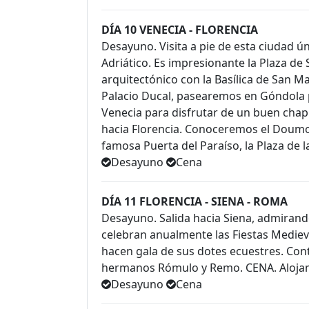
DÍA 10 VENECIA - FLORENCIA
Desayuno. Visita a pie de esta ciudad ú
Adriático. Es impresionante la Plaza d
arquitectónico con la Basílica de San M
Palacio Ducal, pasearemos en Góndola p
Venecia para disfrutar de un buen chapu
hacia Florencia. Conoceremos el Doumo d
famosa Puerta del Paraíso, la Plaza de 
Desayuno
Cena
DÍA 11 FLORENCIA - SIENA - ROMA
Desayuno. Salida hacia Siena, admirand
celebran anualmente las Fiestas Medieval
hacen gala de sus dotes ecuestres. Co
hermanos Rómulo y Remo. CENA. Aloja
Desayuno
Cena