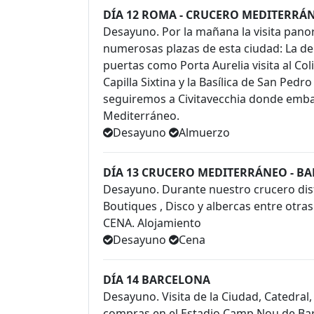
DÍA 12 ROMA - CRUCERO MEDITERRÁ
Desayuno. Por la mañana la visita pano
numerosas plazas de esta ciudad: La de 
puertas como Porta Aurelia visita al C
Capilla Sixtina y la Basílica de San Pe
seguiremos a Civitavecchia donde emba
Mediterráneo.
Desayuno
Almuerzo
DÍA 13 CRUCERO MEDITERRÁNEO - B
Desayuno. Durante nuestro crucero dis
Boutiques , Disco y albercas entre otra
CENA. Alojamiento
Desayuno
Cena
DÍA 14 BARCELONA
Desayuno. Visita de la Ciudad, Catedral, 
compras en el Estadio Camp Nou de Ba