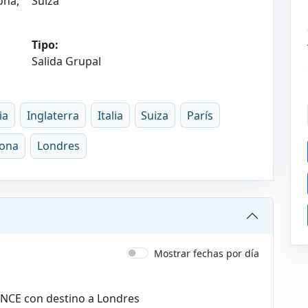
ona,
Suiza
Tipo:
Salida Grupal
ia
Inglaterra
Italia
Suiza
París
lona
Londres
Mostrar fechas por día
RANCE con destino a Londres